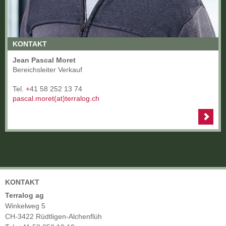
KONTAKT
Jean Pascal Moret
Bereichsleiter Verkauf
Tel.
+
41 58 252 13 74
pascal.moret(at)terralog.ch
KONTAKT
Terralog ag
Winkelweg 5
CH-3422 Rüdtligen-Alchenflüh