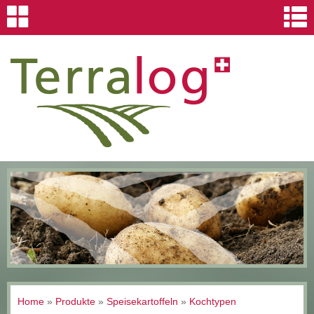
Home
»
Produkte
»
Speisekartoffeln
»
Kochtypen