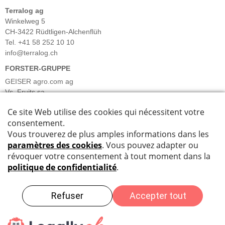
Terralog ag
Winkelweg 5
CH-3422 Rüdtligen-Alchenflüh
Tel. +41 58 252 10 10
info@terralog.ch
FORSTER-GRUPPE
GEISER agro.com ag
Vs. Fruits sa
Forster Früchte & Gemüse AG
Forster Salatgarten AG
Barmettler Gemüsekulturen AG
Bösiger Gemüsekulturen AG
INFORMATIONS
Plan du site
Impressum
Data Privacy
Désistement
© by GEISER agro.com ag /