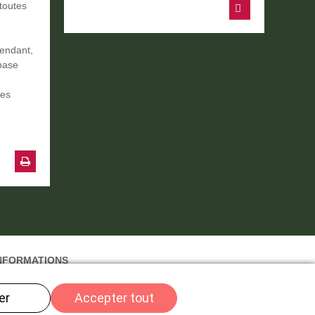
toutes
pendant,
base
ices
NFORMATIONS
lan du site
mpressum
ata Privacy