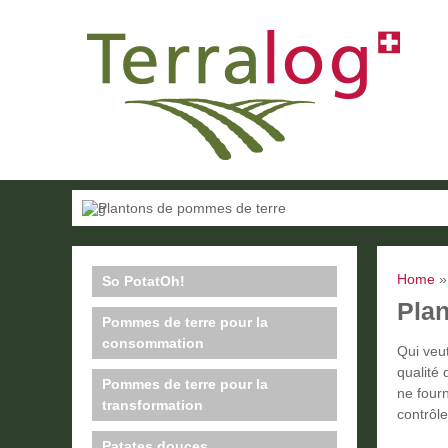
Home
So PotatOh!
Pla
Pommes de terre pour la
consommation
Qui veut
qualité
Pommes de terre pour la
ne fourn
transformation
contrôle
Patates douces