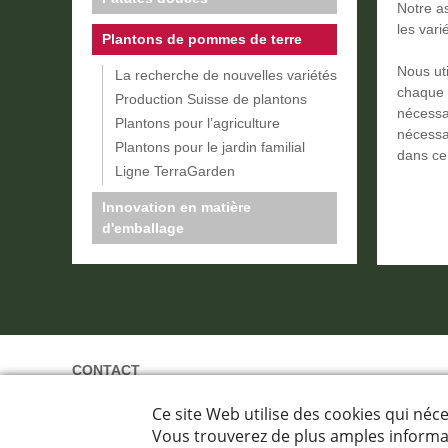
Notre a
les var
Plantons de pommes de terre
Nous ut
La recherche de nouvelles variétés
chaque 
Production Suisse de plantons
nécessai
Plantons pour l’agriculture
nécessai
Plantons pour le jardin familial
dans ce
Ligne TerraGarden
Innovation en matière
d'emballage
CONTACT
Terralog ag
Winkelweg 5
CH-3422 Rüdtligen-Alchenflüh