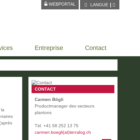
WEBPORTAL
LANGUE
vices
Entreprise
Contact
CONTACT
Carmen Bögli
Productmanager des secteurs
 la
plantons
enaires
 (après
Tél.
+
41 58 252 13 75
carmen.boegli(at)terralog.ch