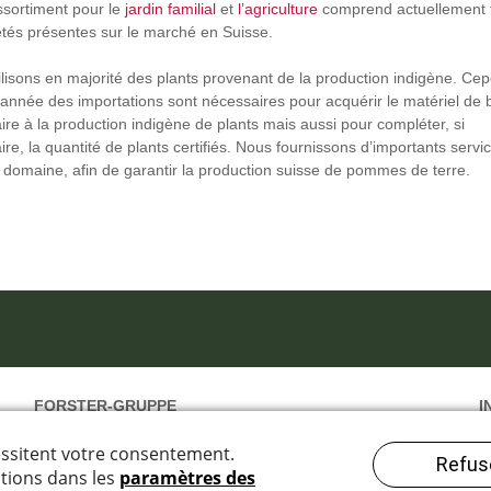
ssortiment pour le
jardin familial
et
l’agriculture
comprend actuellement 
iétés présentes sur le marché en Suisse.
ilisons en majorité des plants provenant de la production indigène. Ce
année des importations sont nécessaires pour acquérir le matériel de 
re à la production indigène de plants mais aussi pour compléter, si
re, la quantité de plants certifiés. Nous fournissons d’importants serv
 domaine, afin de garantir la production suisse de pommes de terre.
FORSTER-GRUPPE
I
GEISER agro.com ag
P
Vs. Fruits sa
I
Forster Früchte & Gemüse AG
D