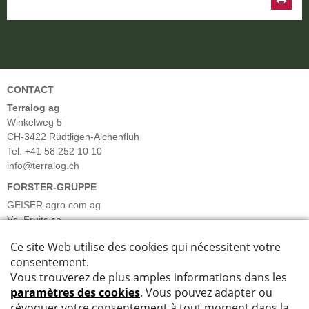
CONTACT
Terralog ag
Winkelweg 5
CH-3422 Rüdtligen-Alchenflüh
Tel. +41 58 252 10 10
info@terralog.ch
FORSTER-GRUPPE
GEISER agro.com ag
Vs. Fruits sa
Forster Früchte & Gemüse AG
Forster Salatgarten AG
Barmettler Gemüsekulturen AG
Bösiger Gemüsekulturen AG
INFORMATIONS