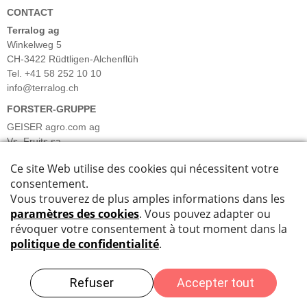
CONTACT
Terralog ag
Winkelweg 5
CH-3422 Rüdtligen-Alchenflüh
Tel. +41 58 252 10 10
info@terralog.ch
FORSTER-GRUPPE
GEISER agro.com ag
Vs. Fruits sa
Forster Früchte & Gemüse AG
Forster Salatgarten AG
Barmettler Gemüsekulturen AG
Bösiger Gemüsekulturen AG
INFORMATIONS
Plan du site
Impressum
Data Privacy
Désistement